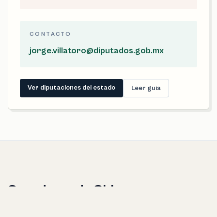
CONTACTO
jorge.villatoro@diputados.gob.mx
Ver diputaciones del estado
Leer guía
Senadores de Chiapas
Estos perfiles representan al estado completo. Desde una