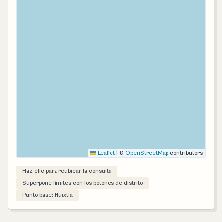
Leaflet
|
©
OpenStreetMap
contributors
Haz clic para reubicar la consulta
Superpone límites con los botones de distrito
Punto base: Huixtla