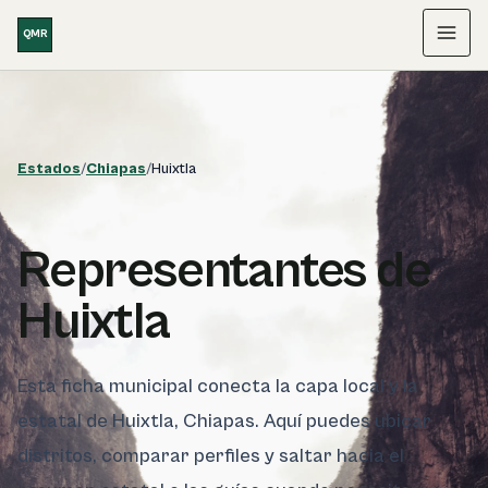
Saltar al contenido
QMR
Menú
Estados
/
Chiapas
/
Huixtla
Representantes de
Huixtla
Esta ficha municipal conecta la capa local y la
estatal de Huixtla, Chiapas. Aquí puedes ubicar
distritos, comparar perfiles y saltar hacia el