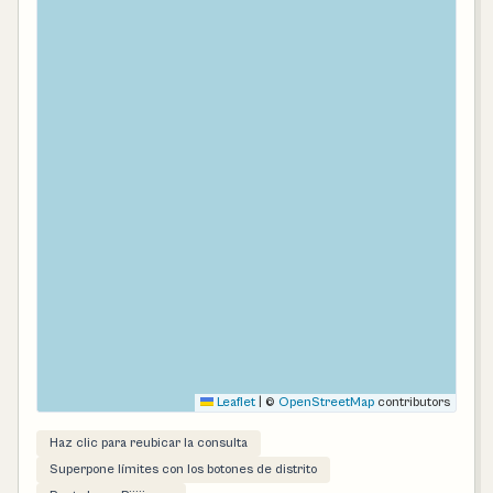
Leaflet
|
©
OpenStreetMap
contributors
Haz clic para reubicar la consulta
Superpone límites con los botones de distrito