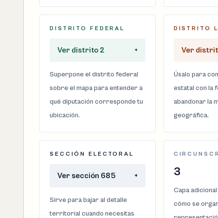
DISTRITO FEDERAL
DISTRITO 
Ver distrito 2
+
Ver distri
Superpone el distrito federal
Úsalo para com
sobre el mapa para entender a
estatal con la 
qué diputación corresponde tu
abandonar la m
ubicación.
geográfica.
SECCIÓN ELECTORAL
CIRCUNSC
3
Ver sección 685
+
Capa adicional
Sirve para bajar al detalle
cómo se organi
territorial cuando necesitas
representació