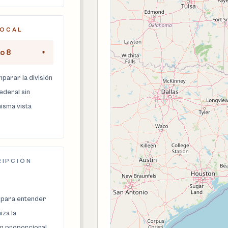
LOCAL
to 8
+
parar la división
federal sin
isma vista
RIPCIÓN
 para entender
za la
n proporcional