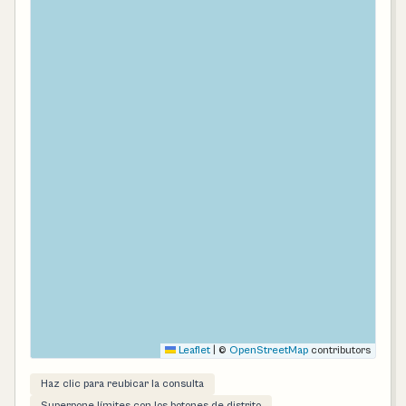
Leaflet
|
©
OpenStreetMap
contributors
Haz clic para reubicar la consulta
Superpone límites con los botones de distrito