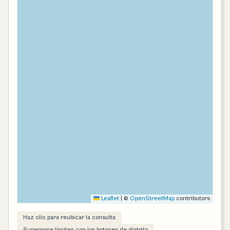
Leaflet
|
©
OpenStreetMap
contributors
Haz clic para reubicar la consulta
Superpone límites con los botones de distrito