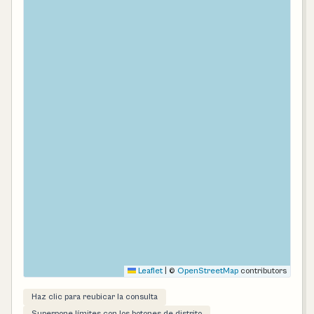
Leaflet
|
©
OpenStreetMap
contributors
Haz clic para reubicar la consulta
Superpone límites con los botones de distrito