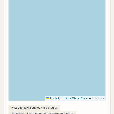
Leaflet
|
©
OpenStreetMap
contributors
Haz clic para reubicar la consulta
Superpone límites con los botones de distrito