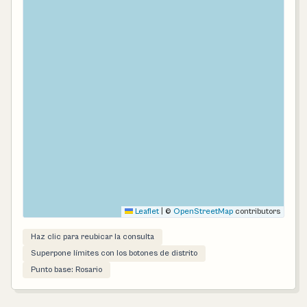
Leaflet
|
©
OpenStreetMap
contributors
Haz clic para reubicar la consulta
Superpone límites con los botones de distrito
Punto base: Rosario