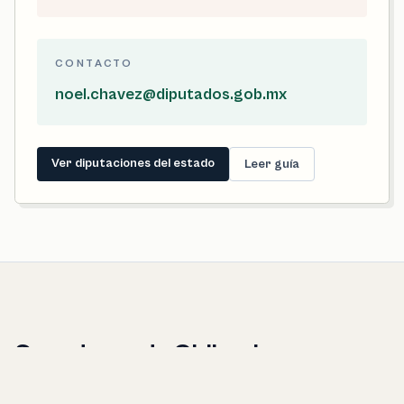
CONTACTO
noel.chavez@diputados.gob.mx
Ver diputaciones del estado
Leer guía
Senadores de Chihuahua
Estos perfiles representan al estado completo. Desde una