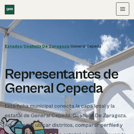
Saltar al contenido
QMR
Menú
Estados
/
Coahuila De Zaragoza
/
General Cepeda
Representantes de
General Cepeda
Esta ficha municipal conecta la capa local y la
estatal de General Cepeda, Coahuila De Zaragoza.
Aquí puedes ubicar distritos, comparar perfiles y