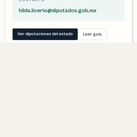
CONTACTO
hilda.licerio@diputados.gob.mx
Ver diputaciones del estado
Leer guía
Senadores de Coahuila De
Zaragoza
Estos perfiles representan al estado completo. Desde una
ficha municipal conviene revisarlos para entender cómo se