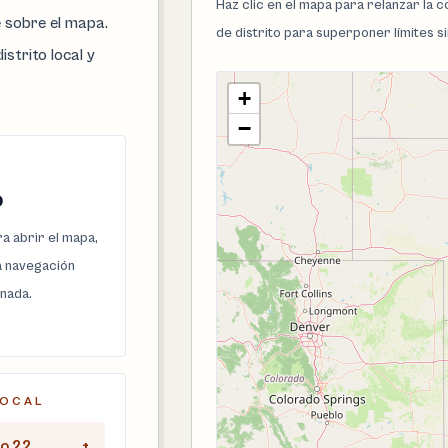
Haz clic en el mapa para relanzar la
e sobre el mapa.
de distrito para superponer límites s
istrito local y
+
−
o
a abrir el mapa,
la navegación
onada.
LOCAL
to 22
+