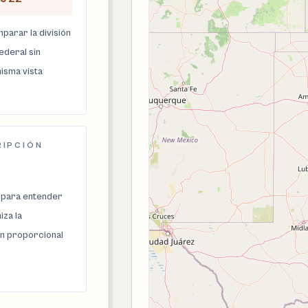
parar la división
federal sin
isma vista
RIPCIÓN
 para entender
za la
n proporcional