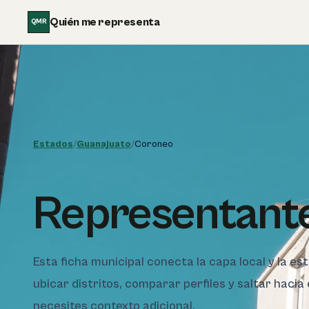
Saltar al contenido
Quién me representa
QMR
Estados
/
Guanajuato
/
Coroneo
Representant
Esta ficha municipal conecta la capa local y la e
ubicar distritos, comparar perfiles y saltar hacia
necesites contexto adicional.