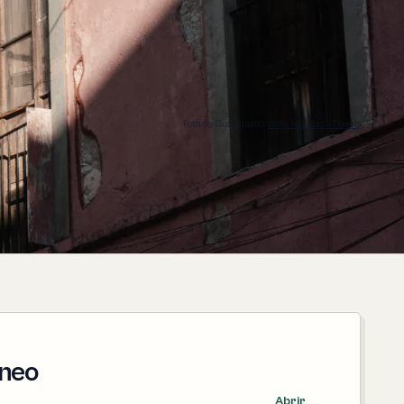
Foto de Guanajuato:
Willy Méndez / Pexels
oneo
Abrir