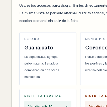
Usa estos accesos para dibujar límites directament
La misma vista te permite alternar distrito federal, d
sección electoral sin salir de la ficha.
ESTADO
MUNICIPIO
Guanajuato
Corone
La capa estatal agrupa
Punto base par
gubernatura, Senado y
los perfiles y 
comparación con otros
interna relaci
municipios.
DISTRITO FEDERAL
DISTRITO 
Ver distrito 14
+
Ver distri