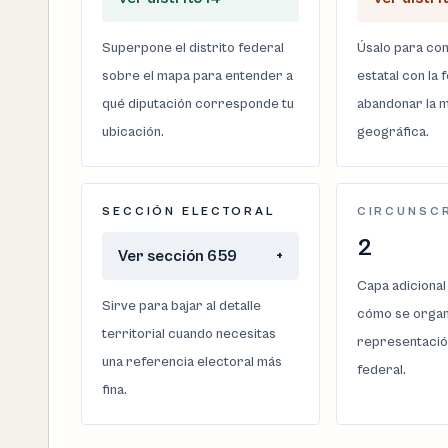
Superpone el distrito federal
Úsalo para com
sobre el mapa para entender a
estatal con la 
qué diputación corresponde tu
abandonar la m
ubicación.
geográfica.
SECCIÓN ELECTORAL
CIRCUNSC
2
Ver sección 659
+
Capa adicional
Sirve para bajar al detalle
cómo se organi
territorial cuando necesitas
representació
una referencia electoral más
federal.
fina.