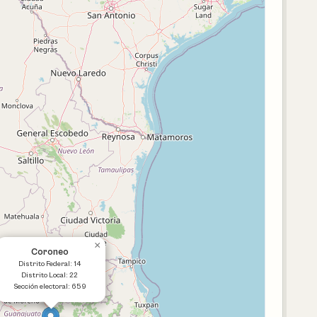
×
Coroneo
Distrito Federal: 14
Distrito Local: 22
Sección electoral: 659