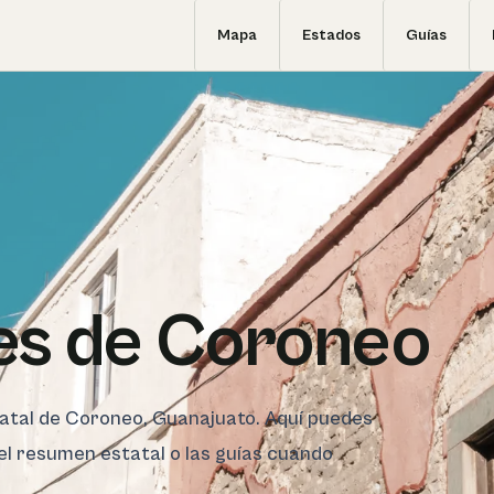
Mapa
Estados
Guías
es de Coroneo
statal de Coroneo, Guanajuato. Aquí puedes
 el resumen estatal o las guías cuando