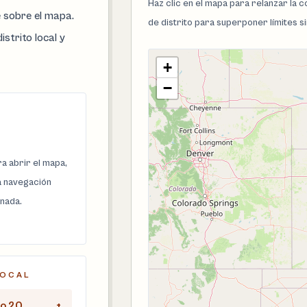
Haz clic en el mapa para relanzar la
e sobre el mapa.
de distrito para superponer límites s
istrito local y
+
−
a abrir el mapa,
la navegación
onada.
LOCAL
to 20
+