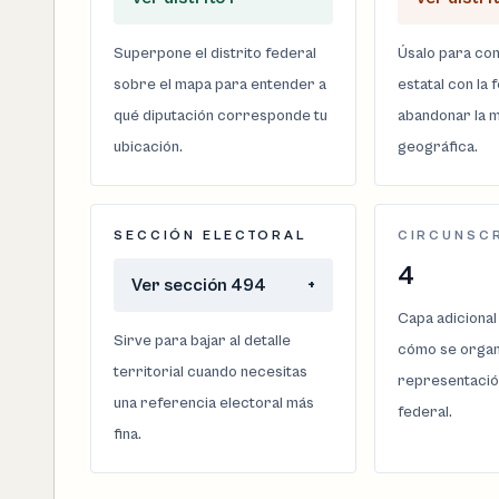
Superpone el distrito federal
Úsalo para com
sobre el mapa para entender a
estatal con la 
qué diputación corresponde tu
abandonar la m
ubicación.
geográfica.
SECCIÓN ELECTORAL
CIRCUNSC
4
Ver sección 494
+
Capa adicional
Sirve para bajar al detalle
cómo se organi
territorial cuando necesitas
representació
una referencia electoral más
federal.
fina.