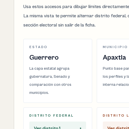
Usa estos accesos para dibujar límites directament
La misma vista te permite alternar distrito federal, d
sección electoral sin salir de la ficha.
ESTADO
MUNICIPIO
Guerrero
Apaxtla
La capa estatal agrupa
Punto base par
gubernatura, Senado y
los perfiles y 
comparación con otros
interna relaci
municipios.
DISTRITO FEDERAL
DISTRITO 
Ver distrito 1
+
Ver distri