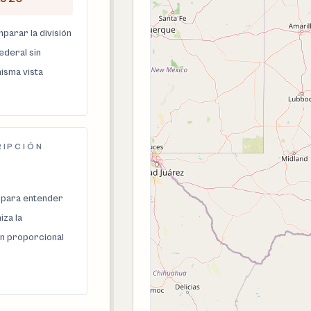
parar la división
federal sin
isma vista
RIPCIÓN
 para entender
za la
n proporcional