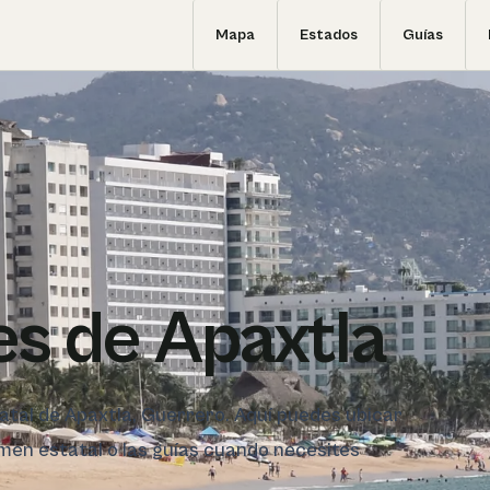
Mapa
Estados
Guías
s de Apaxtla
tatal de Apaxtla, Guerrero. Aquí puedes ubicar
sumen estatal o las guías cuando necesites