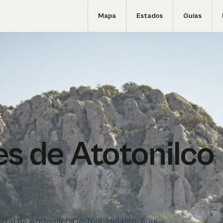
Mapa
Estados
Guías
s de Atotonilco
atal de Atotonilco De Tula, Hidalgo. Aquí