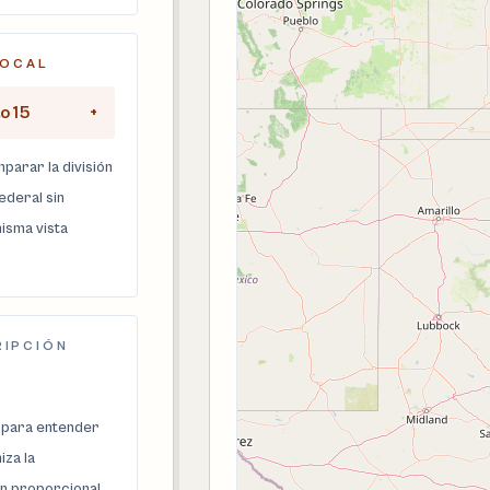
LOCAL
to 15
+
parar la división
federal sin
isma vista
RIPCIÓN
 para entender
za la
n proporcional