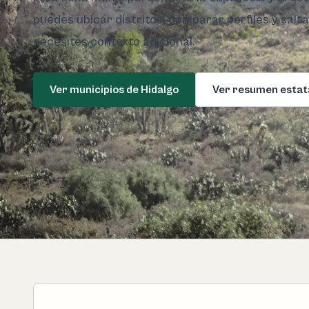
puedes ubicar distritos, comparar perfiles y salt
necesites contexto adicional.
Ver municipios de Hidalgo
Ver resumen estat