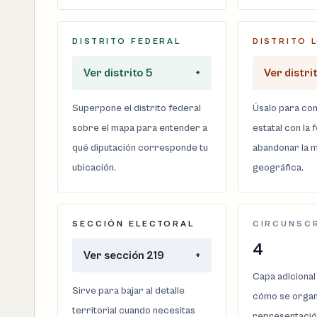
DISTRITO FEDERAL
DISTRITO 
Ver distrito 5
+
Ver distri
Superpone el distrito federal
Úsalo para com
sobre el mapa para entender a
estatal con la 
qué diputación corresponde tu
abandonar la m
ubicación.
geográfica.
SECCIÓN ELECTORAL
CIRCUNSC
4
Ver sección 219
+
Capa adicional
Sirve para bajar al detalle
cómo se organi
territorial cuando necesitas
representació