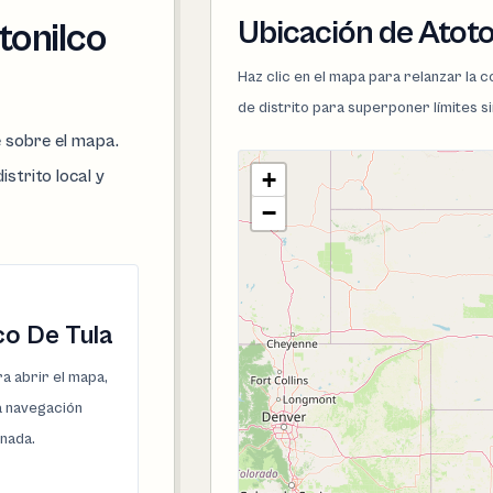
Ubicación de Atoto
tonilco
Haz clic en el mapa para relanzar la
de distrito para superponer límites s
e sobre el mapa.
istrito local y
+
−
co De Tula
a abrir el mapa,
la navegación
onada.