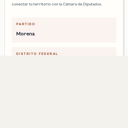
conectar tu territorio con la Cámara de Diputados.
PARTIDO
Morena
DISTRITO FEDERAL
5
LEGISLATURA
66
CONTACTO
astrit.cornejo@diputados.gob.mx