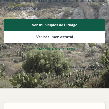
resumen estatal o las guías cuando necesites
contexto adicional.
Ver municipios de Hidalgo
Ver resumen estatal
Entender a tu diputado
Foto de Hidalgo:
Moisés Fonseca / Pexels