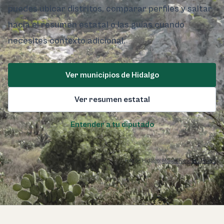
puedes ubicar distritos, comparar perfiles y saltar
hacia el resumen estatal o las guías cuando
necesites contexto adicional.
Ver municipios de Hidalgo
Ver resumen estatal
Entender a tu diputado
Foto de Hidalgo:
Moisés Fonseca / Pexels