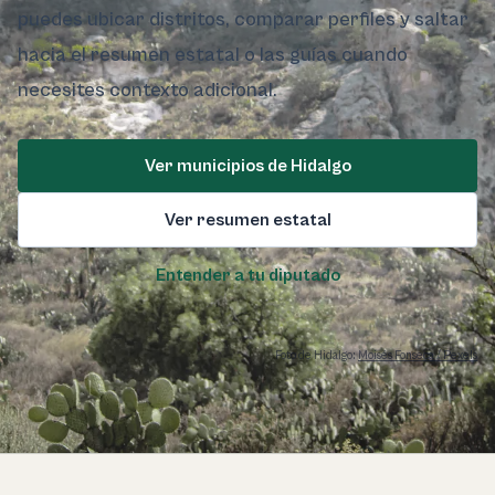
puedes ubicar distritos, comparar perfiles y saltar
hacia el resumen estatal o las guías cuando
necesites contexto adicional.
Ver municipios de Hidalgo
Ver resumen estatal
Entender a tu diputado
Foto de Hidalgo:
Moisés Fonseca / Pexels