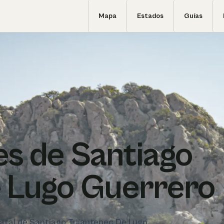
Mapa
Estados
Guías
s de Santiago
 Lugo Guerrero
statal de Santiago Tulantepec De Lugo