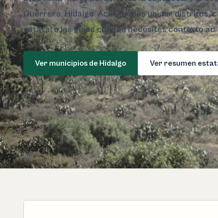
Guerrero, Hidalgo. Aquí puedes ubicar distritos, 
estatal o las guías cuando necesites contexto adi
Ver municipios de Hidalgo
Ver resumen estat