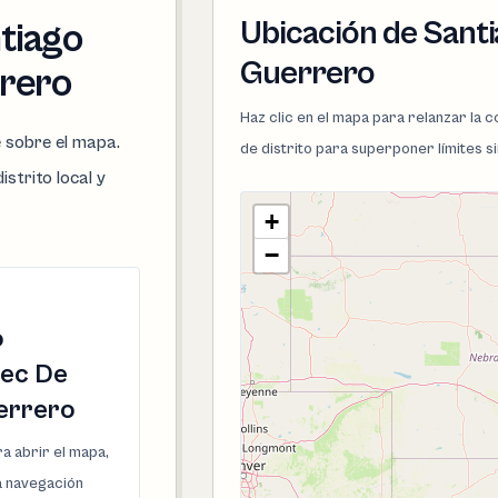
Ubicación de Sant
ntiago
Guerrero
rrero
Haz clic en el mapa para relanzar la
e sobre el mapa.
de distrito para superponer límites s
istrito local y
+
−
o
pec De
errero
a abrir el mapa,
la navegación