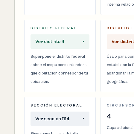
interna relaci
DISTRITO FEDERAL
DISTRITO 
Ver distrito 4
+
Ver distri
Superpone el distrito federal
Úsalo para com
sobre el mapa para entender a
estatal con la 
qué diputación corresponde tu
abandonar la m
ubicación.
geográfica.
SECCIÓN ELECTORAL
CIRCUNSC
4
Ver sección 1114
+
Capa adicional
Sirve para bajar al detalle