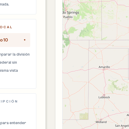
onada.
LOCAL
to 10
+
parar la división
federal sin
isma vista
RIPCIÓN
 para entender