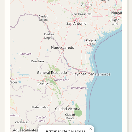
×
Atizapan De Zaragoza