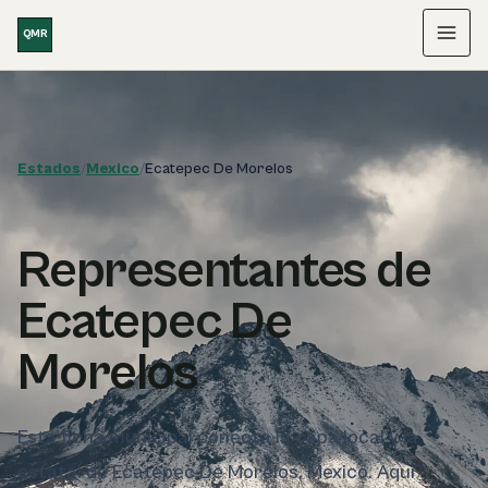
Saltar al contenido
QMR
Menú
Estados
/
Mexico
/
Ecatepec De Morelos
Representantes de
Ecatepec De
Morelos
Esta ficha municipal conecta la capa local y la
estatal de Ecatepec De Morelos, Mexico. Aquí