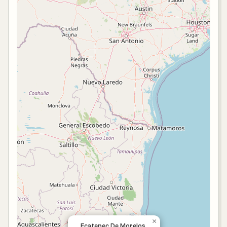
×
Ecatepec De Morelos