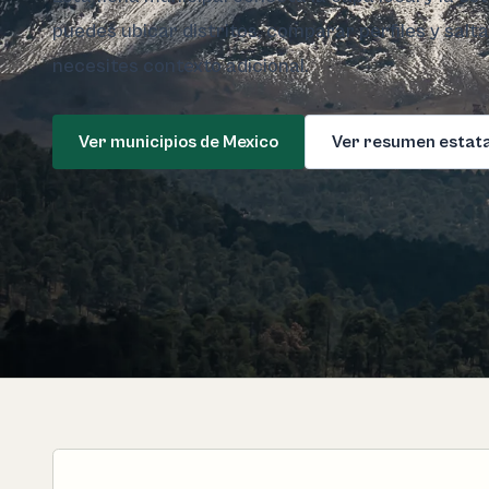
puedes ubicar distritos, comparar perfiles y salt
necesites contexto adicional.
Ver municipios de Mexico
Ver resumen estata