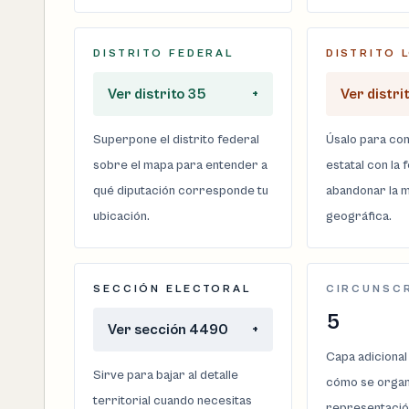
DISTRITO FEDERAL
DISTRITO 
Ver distrito 35
+
Ver distri
Superpone el distrito federal
Úsalo para com
sobre el mapa para entender a
estatal con la 
qué diputación corresponde tu
abandonar la m
ubicación.
geográfica.
SECCIÓN ELECTORAL
CIRCUNSC
5
Ver sección 4490
+
Capa adicional
Sirve para bajar al detalle
cómo se organi
territorial cuando necesitas
representació