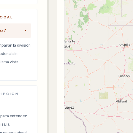
LOCAL
to 7
+
parar la división
federal sin
isma vista
RIPCIÓN
 para entender
za la
n proporcional