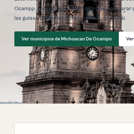
Ocampo. Aquí puedes ubicar distritos, comparar pe
las guías cuando necesites contexto adicional.
Ver municipios de Michoacan De Ocampo
Ver