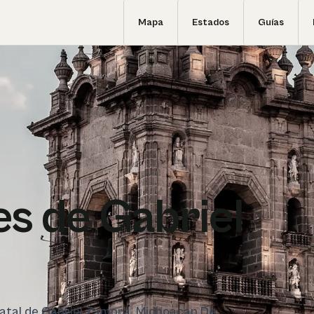
Mapa
Estados
Guías
s de Gabriel
statal de Gabriel Zamora, Michoacan De