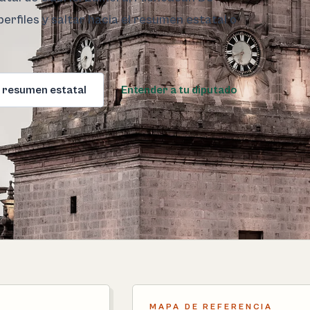
rfiles y saltar hacia el resumen estatal o
 resumen estatal
Entender a tu diputado
MAPA DE REFERENCIA