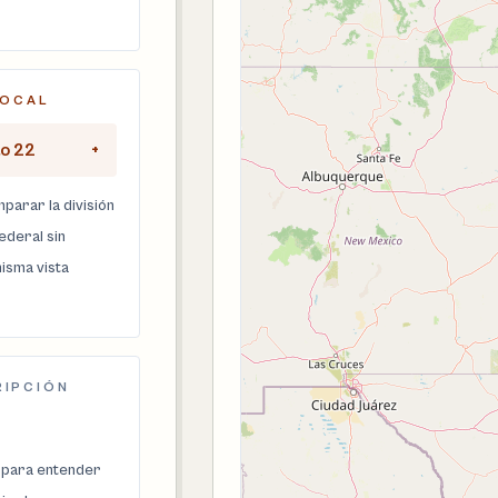
LOCAL
to 22
+
parar la división
federal sin
isma vista
RIPCIÓN
 para entender