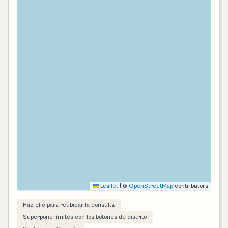
Leaflet
|
©
OpenStreetMap
contributors
Haz clic para reubicar la consulta
Superpone límites con los botones de distrito