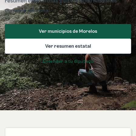
resumen estatal o las guías cuando necesites
contexto adicional.
Ver municipios de Morelos
Ver resumen estatal
Entender a tu diputado
Foto de Morelos:
Osvaldo Samuel Rendon / Pexels