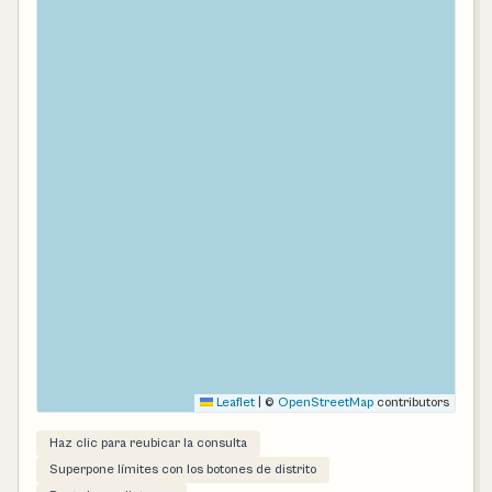
Leaflet
|
©
OpenStreetMap
contributors
Haz clic para reubicar la consulta
Superpone límites con los botones de distrito