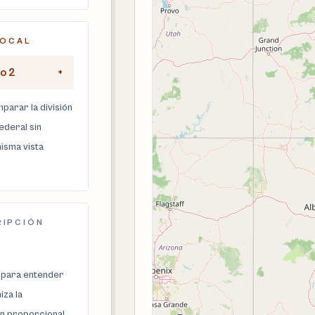
LOCAL
to 2
+
parar la división
federal sin
isma vista
RIPCIÓN
 para entender
za la
n proporcional