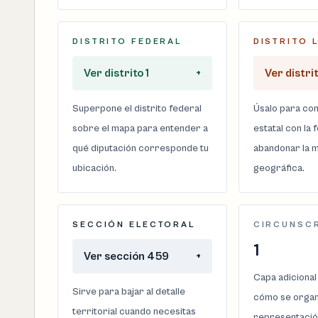
DISTRITO FEDERAL
DISTRITO 
Ver distrito 1
+
Ver distri
Superpone el distrito federal
Úsalo para com
sobre el mapa para entender a
estatal con la 
qué diputación corresponde tu
abandonar la m
ubicación.
geográfica.
SECCIÓN ELECTORAL
CIRCUNSC
1
Ver sección 459
+
Capa adicional
Sirve para bajar al detalle
cómo se organi
territorial cuando necesitas
representació