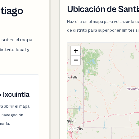
Ubicación de Santi
ntiago
Haz clic en el mapa para relanzar la
de distrito para superponer límites s
e sobre el mapa.
istrito local y
+
−
 Ixcuintla
a abrir el mapa,
la navegación
onada.