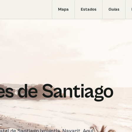
Mapa
Estados
Guías
s de Santiago
atal de Santiago Ixcuintla, Nayarit. Aquí