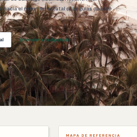
ar hacia el resumen estatal o las guías cuando
al
Entender a tu diputado
MAPA DE REFERENCIA