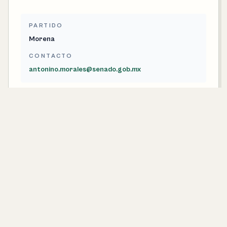
PARTIDO
Morena
CONTACTO
antonino.morales@senado.gob.mx
SENADORA ELECTA POR EL PRINCIPIO DE
MAYORÍA RELATIVA
Luisa Cortés García