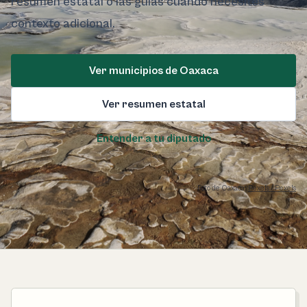
resumen estatal o las guías cuando necesites
contexto adicional.
Ver municipios de Oaxaca
Ver resumen estatal
Entender a tu diputado
Foto de Oaxaca:
Pexels / Pexels