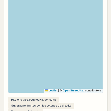
Leaflet
|
©
OpenStreetMap
contributors
Haz clic para reubicar la consulta
Superpone límites con los botones de distrito