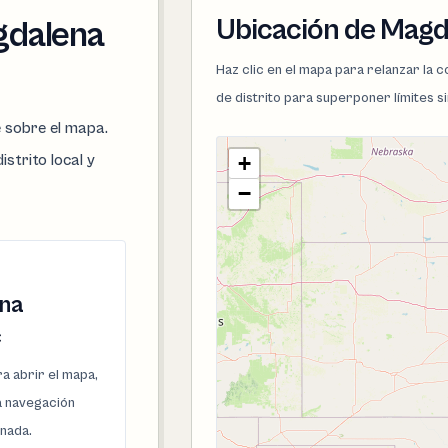
Ubicación de Magd
agdalena
Haz clic en el mapa para relanzar la
de distrito para superponer límites s
e sobre el mapa.
istrito local y
+
−
na
c
a abrir el mapa,
la navegación
onada.