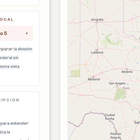
LOCAL
to 5
+
parar la división
federal sin
isma vista
RIPCIÓN
 para entender
za la