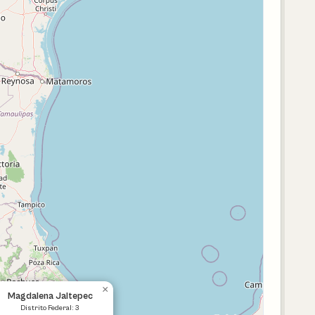
×
Magdalena Jaltepec
Distrito Federal: 3