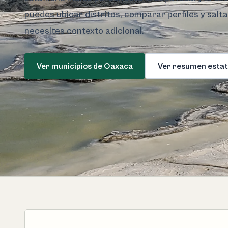
puedes ubicar distritos, comparar perfiles y salt
necesites contexto adicional.
Ver municipios de Oaxaca
Ver resumen estat