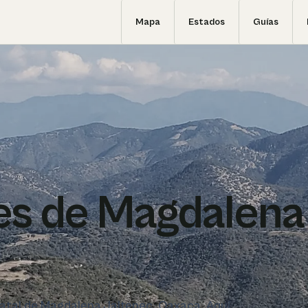
Mapa
Estados
Guías
es de Magdalena
statal de Magdalena Jaltepec, Oaxaca. Aquí