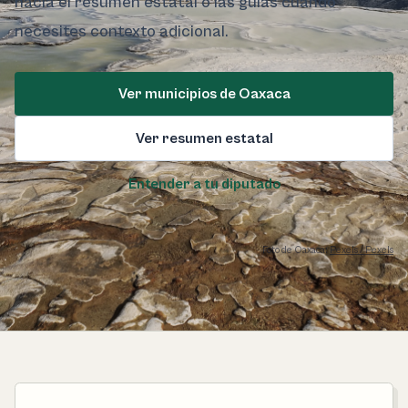
hacia el resumen estatal o las guías cuando
necesites contexto adicional.
Ver municipios de Oaxaca
Ver resumen estatal
Entender a tu diputado
Foto de Oaxaca:
Pexels / Pexels