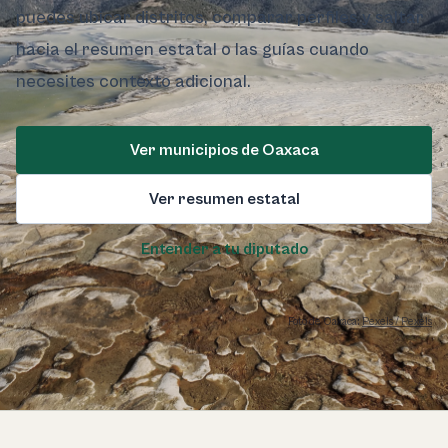
puedes ubicar distritos, comparar perfiles y saltar
hacia el resumen estatal o las guías cuando
necesites contexto adicional.
Ver municipios de Oaxaca
Ver resumen estatal
Entender a tu diputado
Foto de Oaxaca:
Pexels / Pexels