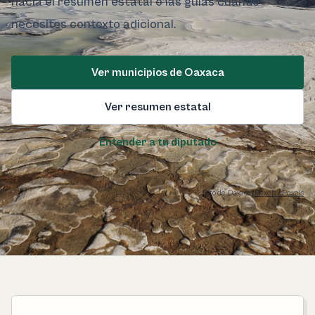
hacia el resumen estatal o las guías cuando
necesites contexto adicional.
Ver municipios de Oaxaca
Ver resumen estatal
Entender a tu diputado
Foto de Oaxaca:
Pexels / Pexels