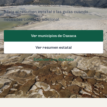
puedes ubicar distritos, comparar perfiles y saltar
hacia el resumen estatal o las guías cuando
necesites contexto adicional.
Ver municipios de Oaxaca
Ver resumen estatal
Entender a tu diputado
Foto de Oaxaca:
Pexels / Pexels