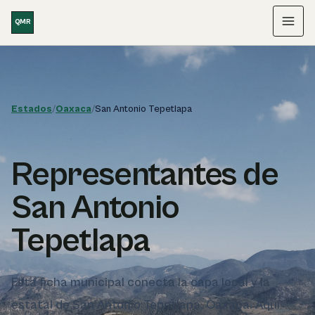
Saltar al contenido
QMR
Menú
Estados
/
Oaxaca
/
San Antonio Tepetlapa
Representantes de
San Antonio
Tepetlapa
Esta ficha municipal conecta la capa local y la
estatal de San Antonio Tepetlapa, Oaxaca. Aquí