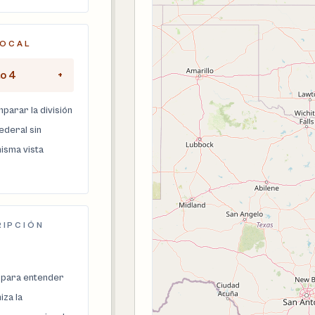
LOCAL
to 4
+
parar la división
federal sin
isma vista
RIPCIÓN
 para entender
za la