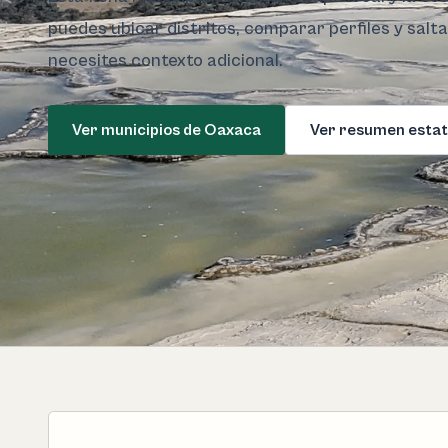
puedes ubicar distritos, comparar perfiles y salt
necesites contexto adicional.
Ver municipios de Oaxaca
Ver resumen estat