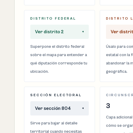
DISTRITO FEDERAL
DISTRITO 
Ver distrito 2
+
Ver distri
Superpone el distrito federal
Úsalo para com
sobre el mapa para entender a
estatal con la 
qué diputación corresponde tu
abandonar la m
ubicación.
geográfica.
SECCIÓN ELECTORAL
CIRCUNSC
3
Ver sección 804
+
Capa adicional
Sirve para bajar al detalle
cómo se organi
territorial cuando necesitas