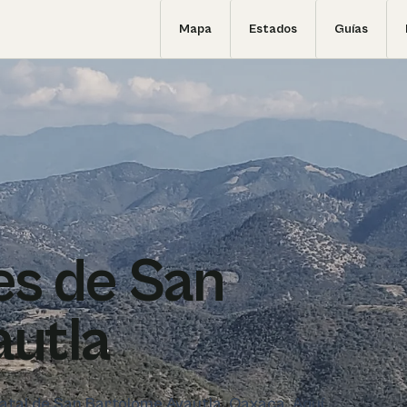
Mapa
Estados
Guías
es de San
utla
statal de San Bartolome Ayautla, Oaxaca. Aquí