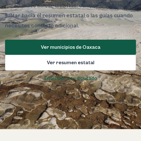
Aquí puedes ubicar distritos, comparar perfiles y
saltar hacia el resumen estatal o las guías cuando
necesites contexto adicional.
Ver municipios de Oaxaca
Ver resumen estatal
Entender a tu diputado
Foto de Oaxaca:
Pexels / Pexels