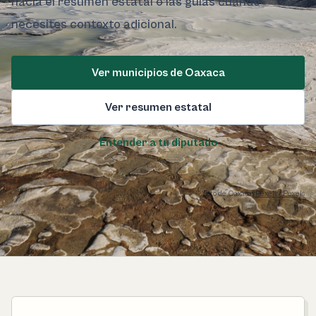
hacia el resumen estatal o las guías cuando
necesites contexto adicional.
Ver municipios de Oaxaca
Ver resumen estatal
Entender a tu diputado
Foto de Oaxaca:
Pexels / Pexels