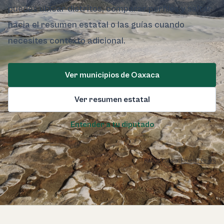
puedes ubicar distritos, comparar perfiles y saltar
hacia el resumen estatal o las guías cuando
necesites contexto adicional.
Ver municipios de Oaxaca
Ver resumen estatal
Entender a tu diputado
Foto de Oaxaca:
Pexels / Pexels