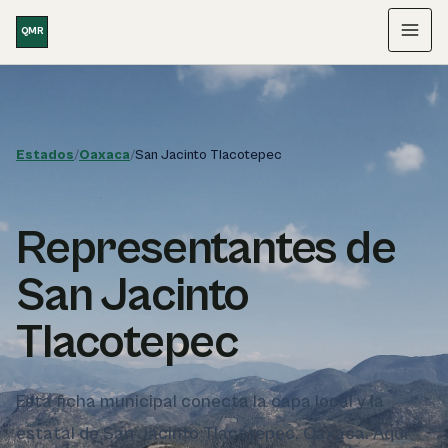
Saltar al contenido
QMR
Menú
Estados
/
Oaxaca
/
San Jacinto Tlacotepec
Representantes de
San Jacinto
Tlacotepec
Esta ficha municipal conecta la capa local y la
estatal de San Jacinto Tlacotepec, Oaxaca. Aquí