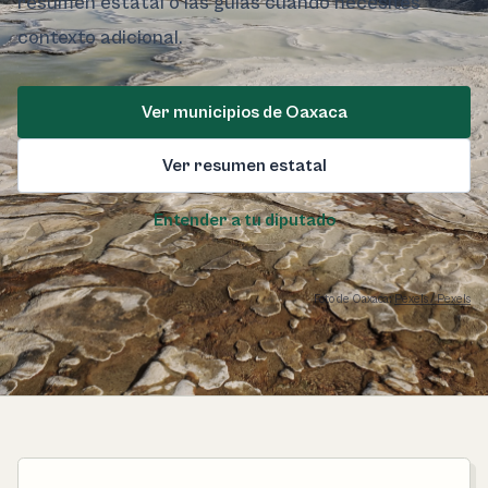
resumen estatal o las guías cuando necesites
contexto adicional.
Ver municipios de Oaxaca
Ver resumen estatal
Entender a tu diputado
Foto de Oaxaca:
Pexels / Pexels