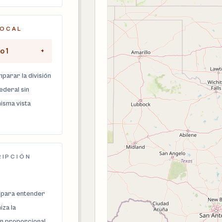
LOCAL
o 1
+
parar la división
federal sin
isma vista
RIPCIÓN
 para entender
za la
n proporcional