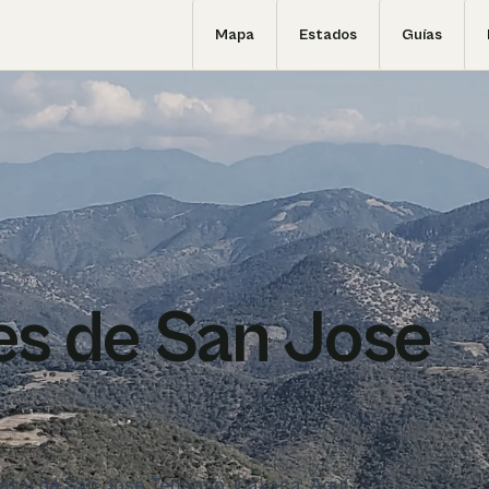
Mapa
Estados
Guías
s de San Jose
statal de San Jose Tenango, Oaxaca. Aquí