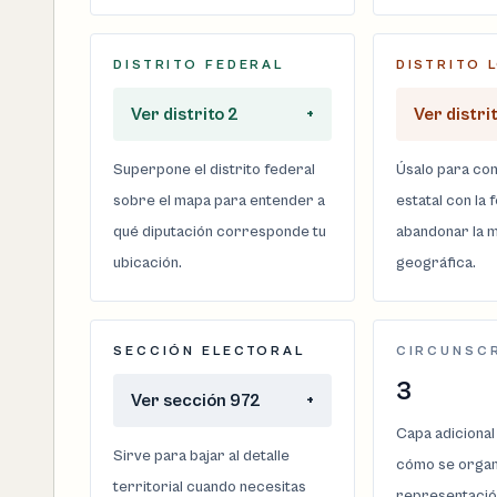
DISTRITO FEDERAL
DISTRITO 
Ver distrito 2
+
Ver distrit
Superpone el distrito federal
Úsalo para com
sobre el mapa para entender a
estatal con la 
qué diputación corresponde tu
abandonar la m
ubicación.
geográfica.
SECCIÓN ELECTORAL
CIRCUNSC
3
Ver sección 972
+
Capa adicional
Sirve para bajar al detalle
cómo se organi
territorial cuando necesitas
representació