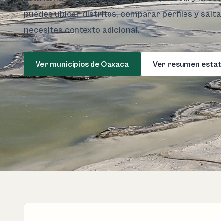
puedes ubicar distritos, comparar perfiles y salt
necesites contexto adicional.
Ver municipios de Oaxaca
Ver resumen estat