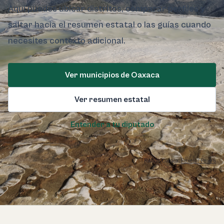
Aquí puedes ubicar distritos, comparar perfiles y
saltar hacia el resumen estatal o las guías cuando
necesites contexto adicional.
Ver municipios de Oaxaca
Ver resumen estatal
Entender a tu diputado
Foto de Oaxaca:
Pexels / Pexels