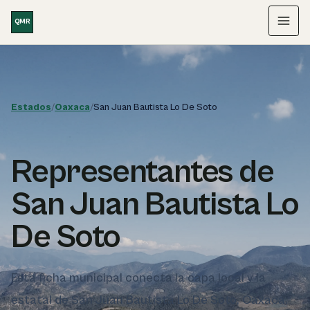
Saltar al contenido
QMR
Menú
Estados
/
Oaxaca
/
San Juan Bautista Lo De Soto
Representantes de
San Juan Bautista Lo
De Soto
Esta ficha municipal conecta la capa local y la
estatal de San Juan Bautista Lo De Soto, Oaxaca.