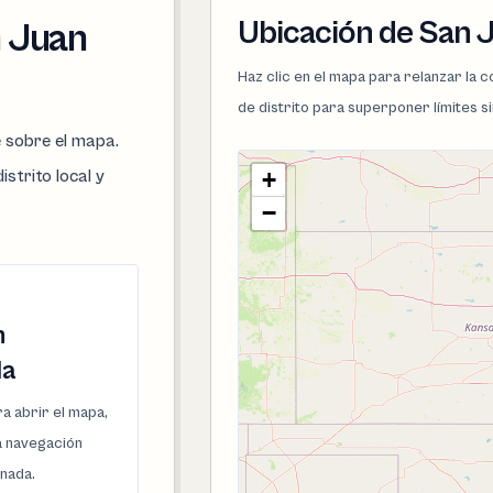
Ubicación de San J
n Juan
Haz clic en el mapa para relanzar la
de distrito para superponer límites s
e sobre el mapa.
istrito local y
+
−
n
la
a abrir el mapa,
la navegación
onada.