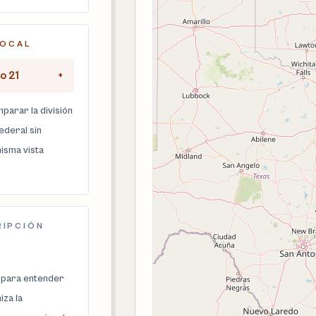
LOCAL
o 21
+
parar la división
federal sin
isma vista
RIPCIÓN
 para entender
za la