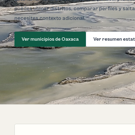
puedes ubicar distritos, comparar perfiles y salt
necesites contexto adicional.
Ver municipios de Oaxaca
Ver resumen estat