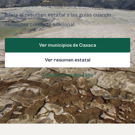
puedes ubicar distritos, comparar perfiles y saltar
hacia el resumen estatal o las guías cuando
necesites contexto adicional.
Ver municipios de Oaxaca
Ver resumen estatal
Entender a tu diputado
Foto de Oaxaca:
Pexels / Pexels