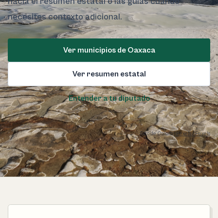
hacia el resumen estatal o las guías cuando
necesites contexto adicional.
Ver municipios de Oaxaca
Ver resumen estatal
Entender a tu diputado
Foto de Oaxaca:
Pexels / Pexels