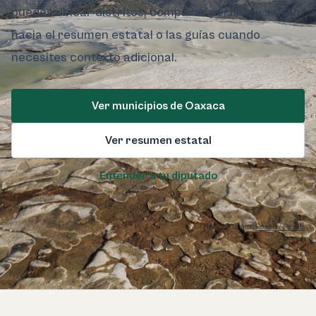
puedes ubicar distritos, comparar perfiles y saltar
hacia el resumen estatal o las guías cuando
necesites contexto adicional.
Ver municipios de Oaxaca
Ver resumen estatal
Entender a tu diputado
Foto de Oaxaca:
Pexels / Pexels