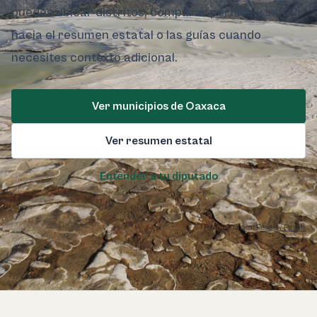
puedes ubicar distritos, comparar perfiles y saltar
hacia el resumen estatal o las guías cuando
necesites contexto adicional.
Ver municipios de Oaxaca
Ver resumen estatal
Entender a tu diputado
Foto de Oaxaca:
Pexels / Pexels