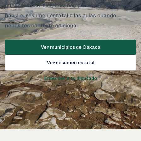
puedes ubicar distritos, comparar perfiles y saltar
hacia el resumen estatal o las guías cuando
necesites contexto adicional.
Ver municipios de Oaxaca
Ver resumen estatal
Entender a tu diputado
Foto de Oaxaca:
Pexels / Pexels