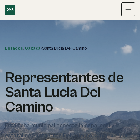
Saltar al contenido
QMR
Menú
Estados
/
Oaxaca
/
Santa Lucia Del Camino
Representantes de
Santa Lucia Del
Camino
Esta ficha municipal conecta la capa local y la
estatal de Santa Lucia Del Camino, Oaxaca. Aquí