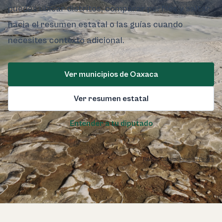
puedes ubicar distritos, comparar perfiles y saltar
hacia el resumen estatal o las guías cuando
necesites contexto adicional.
Ver municipios de Oaxaca
Ver resumen estatal
Entender a tu diputado
Foto de Oaxaca:
Pexels / Pexels