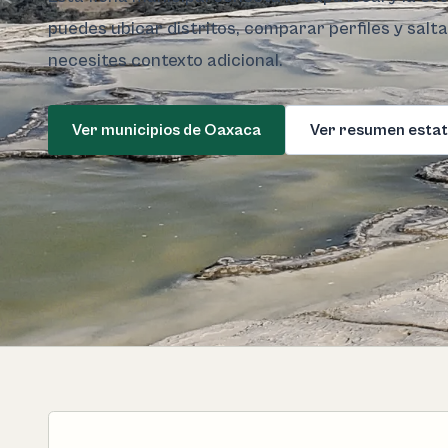
puedes ubicar distritos, comparar perfiles y salt
necesites contexto adicional.
Ver municipios de Oaxaca
Ver resumen estat