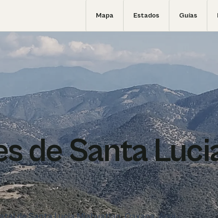
Mapa
Estados
Guías
s de Santa Luci
statal de Santa Lucia Miahuatlan, Oaxaca. Aquí