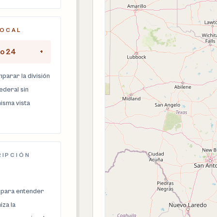
LOCAL
to 24
+
parar la división
federal sin
isma vista
RIPCIÓN
 para entender
za la