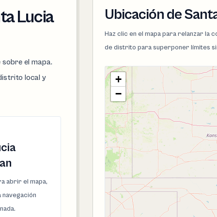
Ubicación de Santa
ta Lucia
Haz clic en el mapa para relanzar la
de distrito para superponer límites s
e sobre el mapa.
istrito local y
+
−
cia
lan
a abrir el mapa,
la navegación
onada.