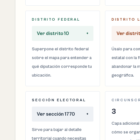
DISTRITO FEDERAL
DISTRITO 
Ver distrito 10
+
Ver distri
Superpone el distrito federal
Úsalo para com
sobre el mapa para entender a
estatal con la 
qué diputación corresponde tu
abandonar la m
ubicación.
geográfica.
SECCIÓN ELECTORAL
CIRCUNSC
3
Ver sección 1770
+
Capa adicional
Sirve para bajar al detalle
cómo se organi
territorial cuando necesitas