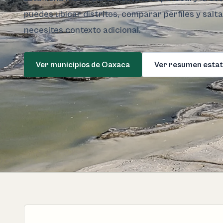
puedes ubicar distritos, comparar perfiles y salt
necesites contexto adicional.
Ver municipios de Oaxaca
Ver resumen estat