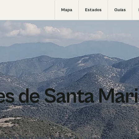
Mapa
Estados
Guías
s de Santa Mari
statal de Santa Maria Guienagati, Oaxaca. Aquí