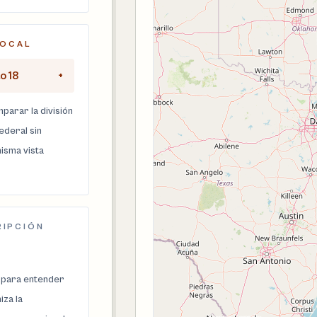
LOCAL
o 18
+
parar la división
federal sin
isma vista
RIPCIÓN
 para entender
za la