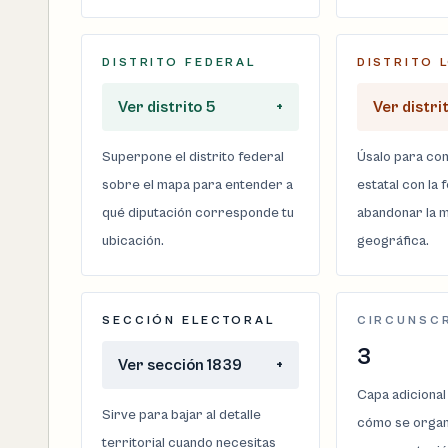
DISTRITO FEDERAL
DISTRITO 
Ver distrito 5
+
Ver distrit
Superpone el distrito federal
Úsalo para com
sobre el mapa para entender a
estatal con la 
qué diputación corresponde tu
abandonar la m
ubicación.
geográfica.
SECCIÓN ELECTORAL
CIRCUNSC
3
Ver sección 1839
+
Capa adicional
Sirve para bajar al detalle
cómo se organi
territorial cuando necesitas