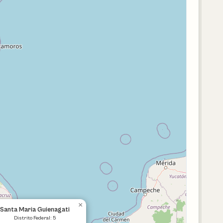
×
Santa Maria Guienagati
Distrito Federal: 5