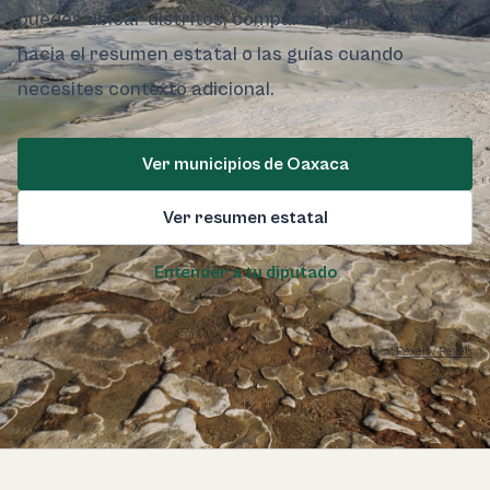
puedes ubicar distritos, comparar perfiles y saltar
hacia el resumen estatal o las guías cuando
necesites contexto adicional.
Ver municipios de Oaxaca
Ver resumen estatal
Entender a tu diputado
Foto de Oaxaca:
Pexels / Pexels