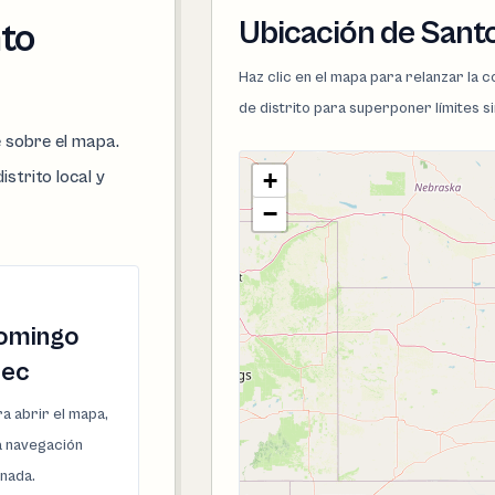
Ubicación de Sant
nto
Haz clic en el mapa para relanzar la
de distrito para superponer límites s
e sobre el mapa.
istrito local y
+
−
omingo
pec
a abrir el mapa,
la navegación
onada.