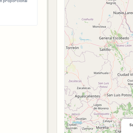
n proporcional
S