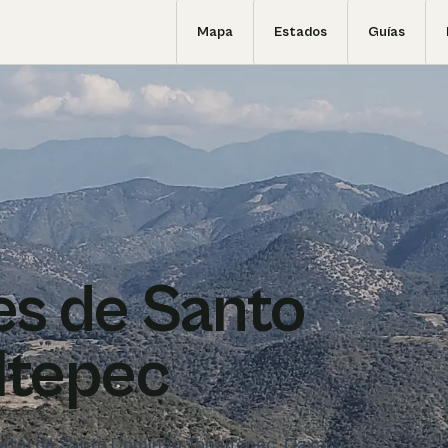
Mapa
Estados
Guías
s de Santo
ltepec
statal de Santo Domingo Tonaltepec, Oaxaca.