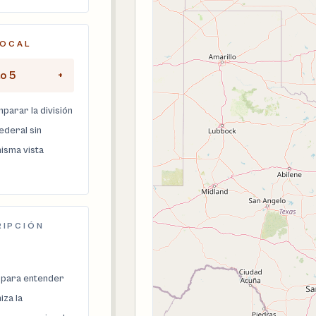
LOCAL
to 5
+
parar la división
federal sin
isma vista
RIPCIÓN
 para entender
za la