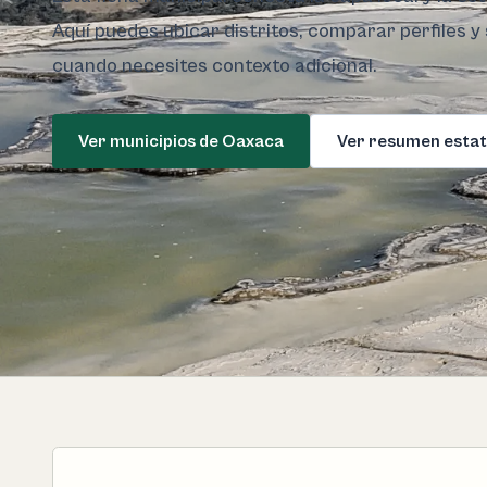
Aquí puedes ubicar distritos, comparar perfiles y 
cuando necesites contexto adicional.
Ver municipios de Oaxaca
Ver resumen estat