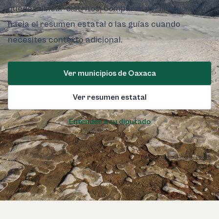
puedes ubicar distritos, comparar perfiles y saltar
hacia el resumen estatal o las guías cuando
necesites contexto adicional.
Ver municipios de Oaxaca
Ver resumen estatal
Entender a tu diputado
Foto de Oaxaca:
Pexels / Pexels