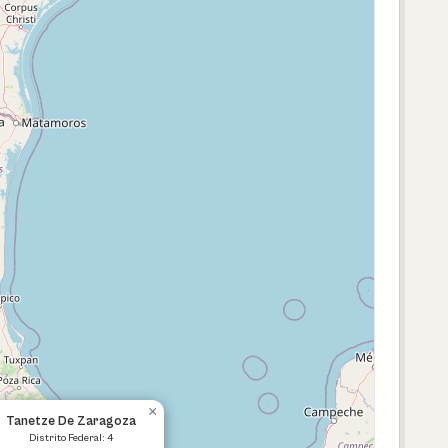
×
Tanetze De Zaragoza
Distrito Federal: 4