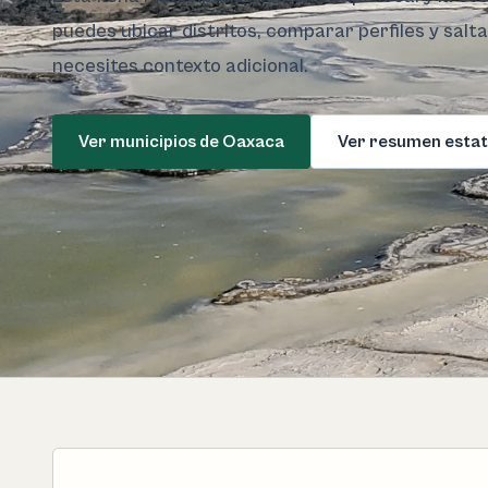
puedes ubicar distritos, comparar perfiles y salt
necesites contexto adicional.
Ver municipios de Oaxaca
Ver resumen estat