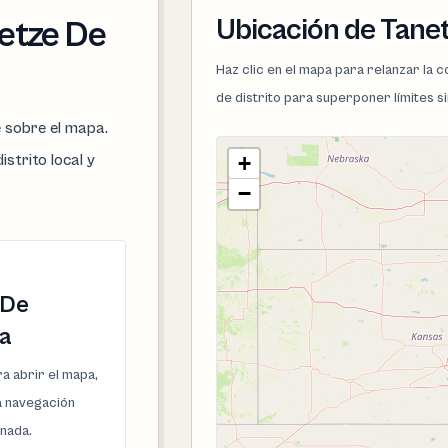
Ubicación de Tane
netze De
Haz clic en el mapa para relanzar la
de distrito para superponer límites s
e sobre el mapa.
istrito local y
+
−
 De
a
a abrir el mapa,
la navegación
onada.