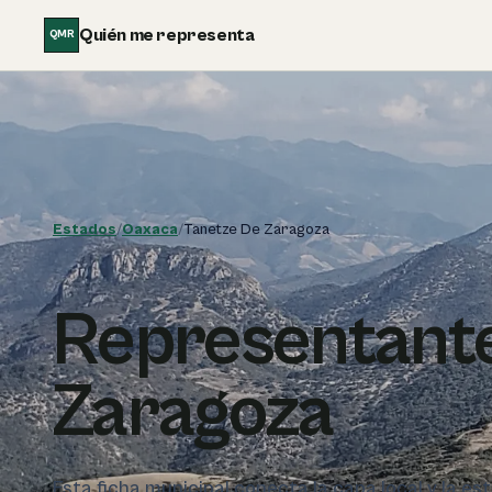
Saltar al contenido
Quién me representa
QMR
Estados
/
Oaxaca
/
Tanetze De Zaragoza
Representante
Zaragoza
Esta ficha municipal conecta la capa local y la e