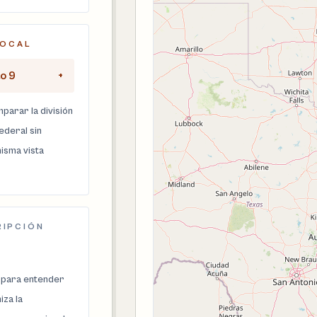
LOCAL
to 9
+
parar la división
federal sin
isma vista
RIPCIÓN
 para entender
za la