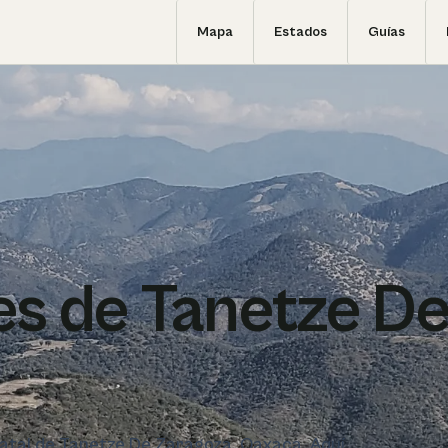
Mapa
Estados
Guías
s de Tanetze D
statal de Tanetze De Zaragoza, Oaxaca. Aquí