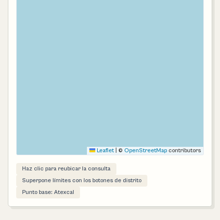
Leaflet
|
©
OpenStreetMap
contributors
Haz clic para reubicar la consulta
Superpone límites con los botones de distrito
Punto base: Atexcal